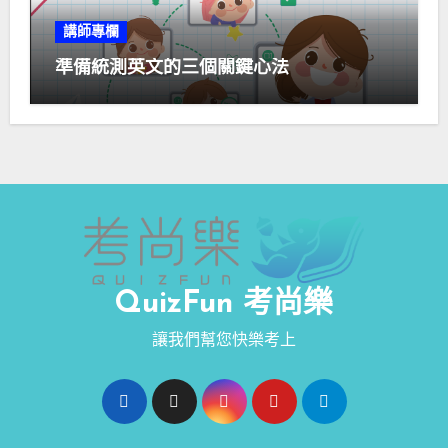
講師專欄
準備統測英文的三個關鍵心法
QuizFun 考尚樂
讓我們幫您快樂考上