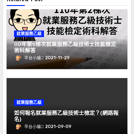
就業服務乙級
110年第2梯次就業服務乙級技術士技能檢定
術科解答
平台小編
2021-11-29
就業服務乙級
如何報名就業服務乙級技術士檢定？(網路報
名)
平台小編
2021-09-09