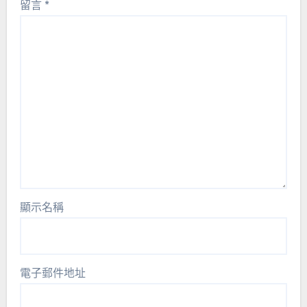
留言
*
顯示名稱
電子郵件地址