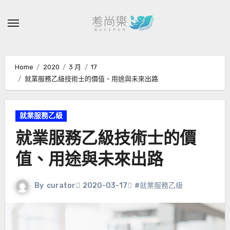
Skip
to
content
Home
2020
3 月
17
就業服務乙級技術士的價值、用途與未來出路
就業服務乙級
就業服務乙級技術士的價
值、用途與未來出路
By
curator
2020-03-17
#就業服務乙級