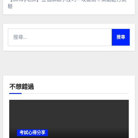
驗
搜
尋
關
鍵
字:
不想錯過
考試心得分享