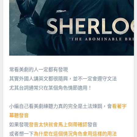
常看美劇的人一定都有發現
其實外國人講英文都很隨興，並不一定會遵守文法
尤其台詞通常只在某個角色情節適用！
小編自己看美劇練聽力真的完全是土法煉鋼，會
看著字
幕聽發音
如果發現
發音太快就會馬上倒帶確認
發音
或者想一下
為什麼在這個情況角色會用這樣的用法