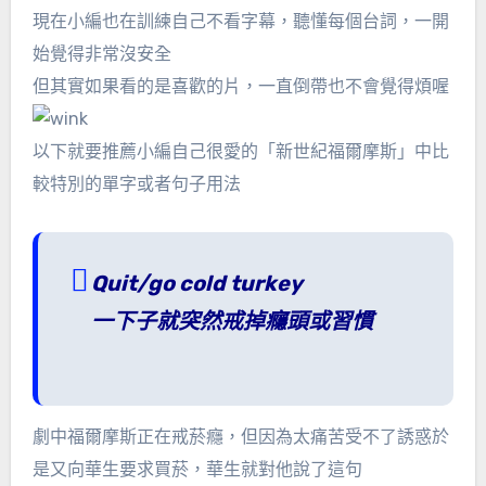
現在小編也在訓練自己不看字幕，聽懂每個台詞，一開
始覺得非常沒安全
但其實如果看的是喜歡的片，一直倒帶也不會覺得煩喔
以下就要推薦小編自己很愛的「新世紀福爾摩斯」中比
較特別的單字或者句子用法
Quit/go cold turkey
一下子就突然戒掉癮頭或習慣
劇中福爾摩斯正在戒菸癮，但因為太痛苦受不了誘惑於
是又向華生要求買菸，華生就對他說了這句