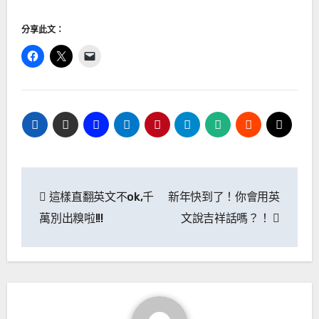
分享此文：
文
這樣直翻英文不ok,千
新年快到了！你會用英
章
萬別出糗啦!!!
文說吉祥話嗎？！
導
覽