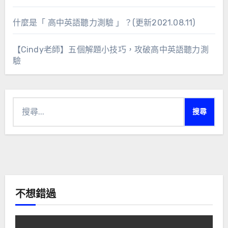
什麼是「 高中英語聽力測驗 」？(更新2021.08.11)
【Cindy老師】五個解題小技巧，攻破高中英語聽力測
驗
搜
尋
關
鍵
字:
不想錯過