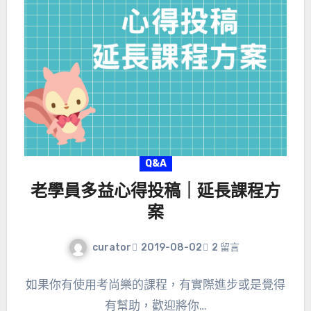
Q&A
老學員多益心得投稿｜延長課程方
案
curator
2019-08-02
2 留言
如果你有使用考尚樂的課程，有實際進步或是覺得
有幫助，歡迎將你…