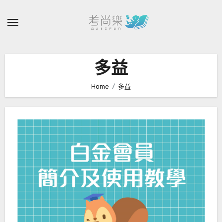
Skip
to
content
多益
Home
多益