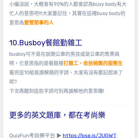
小編沒說，大概會有90%的人都會認為busy body有大
忙人的意思吧!!!大家要記住，其實在這裡busy body的
意思為
愛管閒事的人
10.Busboy餐館勤雜工
busboy可不是在說開公車的男孩或是公車的售票員
啊。它意思指的是餐館裡
打雜工，收拾碗盤的服務生
看完這10組易誤解錯的字詞，大家有沒有都記起來了
呢?
下次再聽到這些字詞可別再誤解他的意思囉!
更多的英文題庫，都在考尚樂
QuizFun考尚樂平台 ▶
https://pse.is/JUGWT