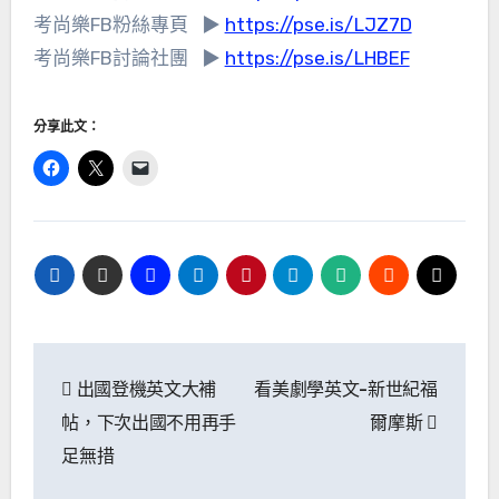
考尚樂FB粉絲專頁 ▶
https://pse.is/LJZ7D​
考尚樂FB討論社團 ▶
https://pse.is/LHBEF
分享此文：
文
出國登機英文大補
看美劇學英文-新世紀福
章
帖，下次出國不用再手
爾摩斯
導
足無措